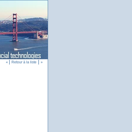
|
|
«
Retour à la liste
»